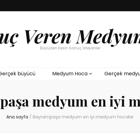
uç Veren Medyu
Büyüden Kesin Sonuç İsteyenler
Gerçek büyücü
Medyum Hoca
Gerçek medy
paşa medyum en iyi 
Ana sayfa
/
Bayrampaşa medyum en iyi medyum hocalar