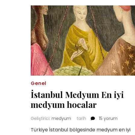
Genel
İstanbul Medyum En iyi
medyum hocalar
İstanbul
Geliştirici:
medyum
tarih
15 yorum
Medyum
Türkiye İstanbul bölgesinde medyum en iyi
En