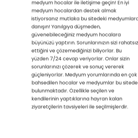
medyum hocalar ile iletişime geçin! En iyi
iyi
medyum
medyum hocalardan destek almak
hocalar
istiyorsanız mutlaka bu sitedeki medyumlar
için
danışın! Yanılgıya düşmeden,
güvenebileceğiniz medyum hocalara
büyünüzü yaptırın. Sorunlarınızın sizi rahatsı
ettiğini ve çözemediğinizi biliyorlar. Bu
yüzden 7/24 cevap veriyorlar. Onlar sizin
sorunlarınızı çözerek ve sonuç vererek
güçleniyorlar. Medyum yorumlarında en çok
bahsedilen hocalar ve medyumlar bu sitede
bulunmaktadır. Özellikle seçilen ve
kendilerinin yaptıklarına hayran kalan
ziyaretçilerin tavsiyeleri ile seçilmişlerdir.