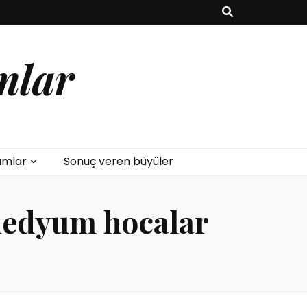
mlar
umlar
Sonuç veren büyüler
medyum hocalar