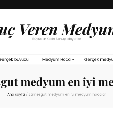
uç Veren Medyu
Büyüden Kesin Sonuç İsteyenler
Gerçek büyücü
Medyum Hoca
Gerçek medy
gut medyum en iyi m
Ana sayfa
/
Etimesgut medyum en iyi medyum hocalar