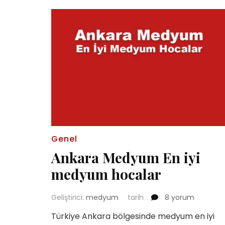
Genel
Ankara Medyum En iyi
medyum hocalar
Ankara
Geliştirici:
medyum
tarih
8 yorum
Medyum
Türkiye Ankara bölgesinde medyum en iyi
En