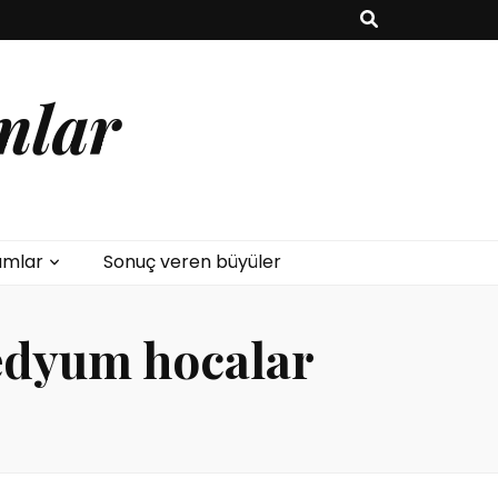
mlar
umlar
Sonuç veren büyüler
edyum hocalar