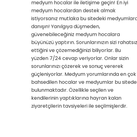
medyum hocalar ile iletişime geçin! En iyi
iyi
medyum
medyum hocalardan destek almak
hocalar
istiyorsanız mutlaka bu sitedeki medyumlar
için
danışın! Yanılgıya düşmeden,
güvenebileceğiniz medyum hocalara
büyünüzü yaptırın. Sorunlarınızın sizi rahatsı
ettiğini ve çözemediğinizi biliyorlar. Bu
yüzden 7/24 cevap veriyorlar. Onlar sizin
sorunlarınızı çözerek ve sonuç vererek
güçleniyorlar. Medyum yorumlarında en çok
bahsedilen hocalar ve medyumlar bu sitede
bulunmaktadır. Özellikle seçilen ve
kendilerinin yaptıklarına hayran kalan
ziyaretçilerin tavsiyeleri ile seçilmişlerdir.