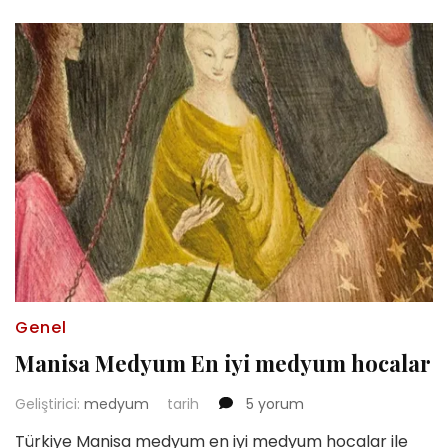
Genel
Manisa Medyum En iyi medyum hocalar
Manisa
Geliştirici:
medyum
tarih
5 yorum
Medyum
Türkiye Manisa medyum en iyi medyum hocalar ile
En