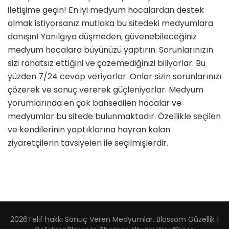
iletişime geçin! En iyi medyum hocalardan destek
iyi
medyum
almak istiyorsanız mutlaka bu sitedeki medyumlara
hocalar
danışın! Yanılgıya düşmeden, güvenebileceğiniz
için
medyum hocalara büyünüzü yaptırın. Sorunlarınızın
sizi rahatsız ettiğini ve çözemediğinizi biliyorlar. Bu
yüzden 7/24 cevap veriyorlar. Onlar sizin sorunlarınızı
çözerek ve sonuç vererek güçleniyorlar. Medyum
yorumlarında en çok bahsedilen hocalar ve
medyumlar bu sitede bulunmaktadır. Özellikle seçilen
ve kendilerinin yaptıklarına hayran kalan
ziyaretçilerin tavsiyeleri ile seçilmişlerdir.
2026Telif hakkı
Sonuç Veren Medyumlar
.
Blossom Güzellik |