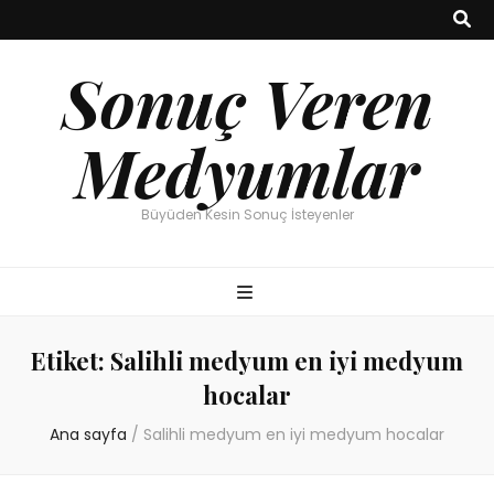
Sonuç Veren
Medyumlar
Büyüden Kesin Sonuç İsteyenler
Etiket:
Salihli medyum en iyi medyum
hocalar
Ana sayfa
/
Salihli medyum en iyi medyum hocalar